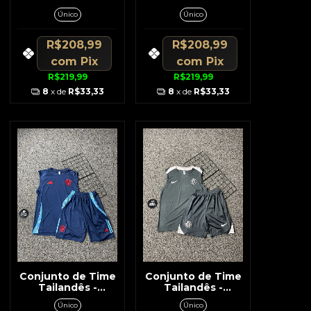
Madrid Azul c/
Preto c/ Vinho
Único
Único
Patrocínio Branco
Regata e Short
Regata / Short
R$208,99
R$208,99
com
Pix
com
Pix
R$219,99
R$219,99
8
x de
R$33,33
8
x de
R$33,33
Conjunto de Time
Conjunto de Time
Tailandês -
Tailandês -
Flamengo Azul
Chelsea Cinza c/
Único
Único
Escuro c/ Símbolo
Branco