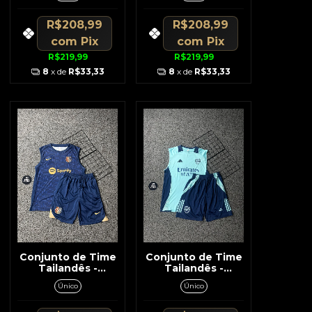
Vermelho Regata /
Short
R$208,99
R$208,99
com
Pix
com
Pix
R$219,99
R$219,99
8
x de
R$33,33
8
x de
R$33,33
Conjunto de Time
Conjunto de Time
Tailandês -
Tailandês -
Barcelona Azul
Arsenal Verde
Único
Único
Escuro c/ Dourado
Água c/ Azul
Regata / Short
Escuro Regata /