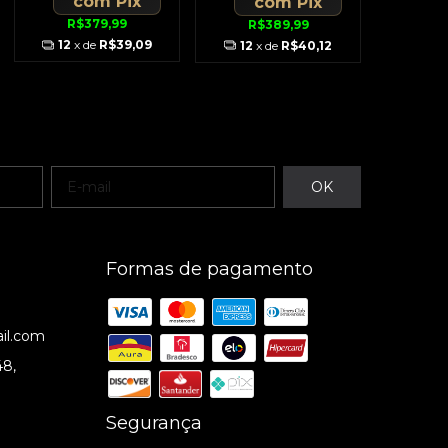
com
Pix
com
Pix
R$379,99
R$389,99
12
x de
R$39,09
12
x de
R$40,12
Formas de pagamento
il.com
48,
Segurança