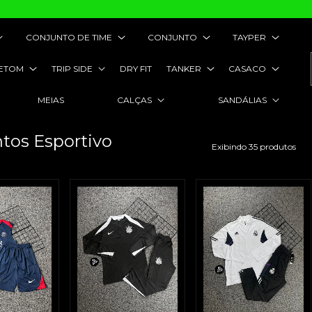
CONJUNTO DE TIME
CONJUNTO
TAYPER
ETOM
TRIP SIDE
DRY FIT
TANKER
CASACO
MEIAS
CALÇAS
SANDÁLIAS
tos Esportivo
Exibindo 35 produtos
juntos Esportivo