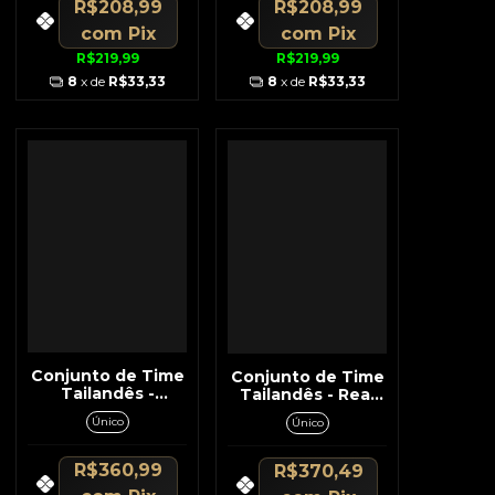
Short
R$208,99
R$208,99
com
Pix
com
Pix
R$219,99
R$219,99
8
x de
R$33,33
8
x de
R$33,33
Conjunto de Time
Conjunto de Time
Tailandês -
Tailandês - Real
Flamengo
Madrid Preto c/
Único
Único
Vermelho c/ Listra
Cinza Na Lateral
Preta e Branca
Lateral
R$360,99
R$370,49