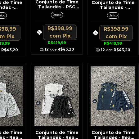
Conjunto de Time
o de Time
Conjunto de Time
Tailandês - PSG
ndês -
Tailandês -
Preto e Branco C/
a Preto
Argentina Preto c/
Único
ico
Único
Simbolo do Jordan
talhes
Dourado
anja
R$398,99
398,99
R$398,99
com
Pix
om
Pix
com
Pix
R$419,99
19,99
R$419,99
12
x de
R$43,20
e
R$43,20
12
x de
R$43,20
o de Time
Conjunto de Time
Conjunto de Time
ês - Real
Tailandês - Real
Tailandês - Real