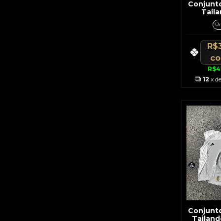
Conjunt
Taila
Holand
Ún
C/De
Lar
R$
c
R$4
12
x d
Conjunt
Tailand