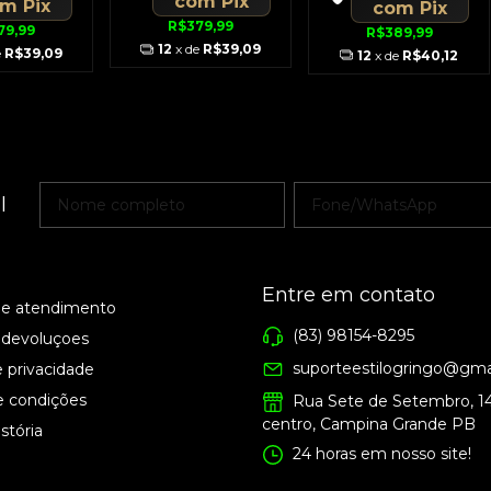
com
Pix
om
Pix
com
Pix
R$379,99
79,99
R$389,99
12
x de
R$39,09
e
R$39,09
12
x de
R$40,12
l
Entre em contato
de atendimento
(83) 98154-8295
 devoluçoes
suporteestilogringo@gma
e privacidade
e condições
Rua Sete de Setembro, 1
centro, Campina Grande PB
stória
24 horas em nosso site!