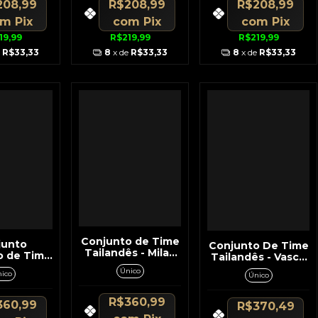
208,99
R$208,99
R$208,99
om
Pix
com
Pix
com
Pix
19,99
R$219,99
R$219,99
e
R$33,33
8
x de
R$33,33
8
x de
R$33,33
Conjunto de Time
junto
Conjunto De Time
Tailandês - Milan
o de Time
Tailandês - Vasco
Preto c/Vermelho
gal Nike
Da Gama Preto c/
Único
ico
Único
Detalhes
Branco
o c/Verde
per
R$360,99
360,99
R$370,49