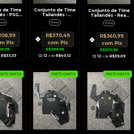
o de Time
Conjunto de Time
Conjunto de Time
ês - PSG
Tailandês -
Tailandês - Real
scuro c/
Corinthians Preto
Madrid Branco c/
ico
Único
Único
 Regata /
c/ Branco No
Detalhes Preto c/
ort
Ombro e Lateral
Roxo Na Lateral
208,99
R$370,49
R$360,99
om
Pix
com
Pix
com
Pix
19,99
R$389,99
R$379,99
e
R$33,33
12
x de
R$40,12
12
x de
R$39,09
RETE GRÁTIS
FRETE GRÁTIS
FRETE GRÁTIS