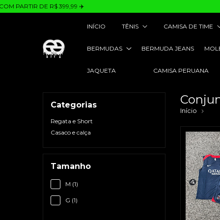
PARTIR DE R$ 399,99 ✈️
INÍCIO
TÊNIS
CAMISA DE TIME
BERMUDAS
BERMUDA JEANS
MOL
JAQUETA
CAMISA PERUANA
Conjun
Categorias
Início
Con
Regata e Short
Casaco e calça
Tamanho
M (1)
G (1)