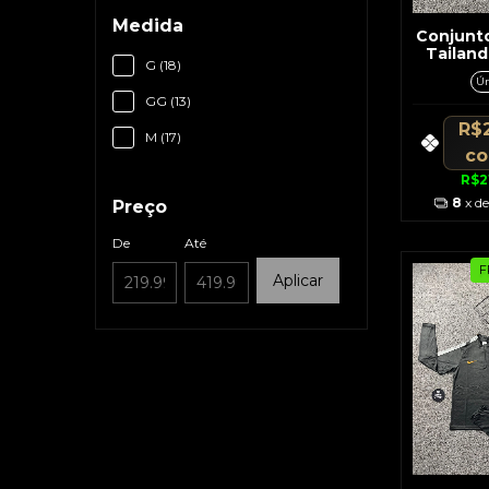
Medida
Conjunt
Tailand
G (18)
Azul E
Ún
Vermelho
GG (13)
Sh
R$
M (17)
c
R$2
8
x d
Preço
De
Até
F
Aplicar