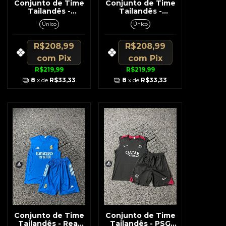
Conjunto de Time
Conjunto de Time
Tailandês -
Tailandês -
Arsenal Azul
Tottenham Azul
Único
Único
Escuro Detalhes
Escuro c/ Rosa
Dourado Regata /
Short
R$208,99
R$208,99
com
Pix
com
Pix
R$219,99
R$219,99
8
x de
R$33,33
8
x de
R$33,33
Conjunto de Time
Conjunto de Time
Tailandês - Real
Tailandês - PSG