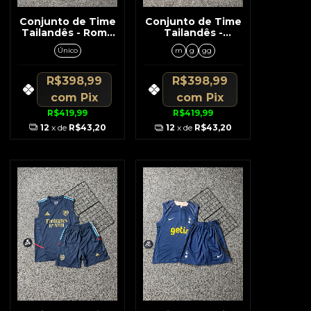
Conjunto de Time
Conjunto de Time
Tailandês - Roma
Tailandês -
Vinho C/Detalhes
Alemanha Preto
Único
m
g
gg
Laranja
c/Detalhes Branco
R$398,99
R$398,99
com
Pix
com
Pix
R$419,99
R$419,99
12
x de
R$43,20
12
x de
R$43,20