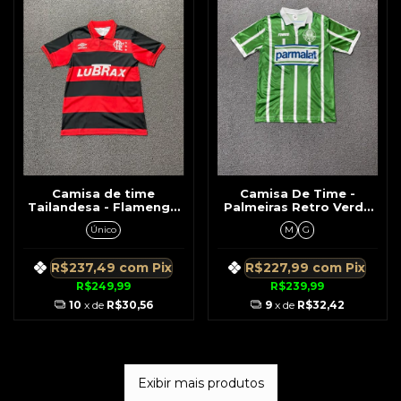
Camisa de time
Camisa De Time -
Tailandesa - Flamengo
Palmeiras Retro Verde
Umbro Rubro Negra
de 1996 Parmalt
Único
M
G
Retrô c/ Gola Patrocínio
Lubrax
R$237,49
com
Pix
R$227,99
com
Pix
R$249,99
R$239,99
10
x de
R$30,56
9
x de
R$32,42
Exibir mais produtos