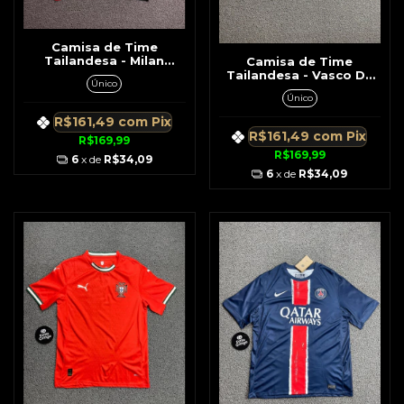
Camisa de Time
Tailandesa - Milan
Camisa de Time
Verde c/ Detalhes
Tailandesa - Vasco Da
Único
Vermelho e Preto Na
Gama Preta c/ Branca c/
Único
Lateral
Gola Detalhe Branco Na
Manga
R$161,49
com
Pix
R$161,49
com
Pix
R$169,99
R$169,99
6
x de
R$34,09
6
x de
R$34,09