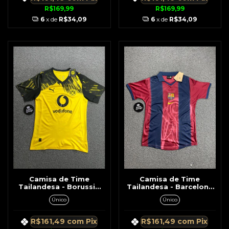
R$169,99
R$169,99
6
x de
R$34,09
6
x de
R$34,09
Camisa de Time
Camisa de Time
Tailandesa - Borussia
Tailandesa - Barcelona
Dortmund Amarela c/
Azul c/ Vinho Detalhes
Único
Único
Preto Detalhes Ombro
Costas
R$161,49
com
Pix
R$161,49
com
Pix