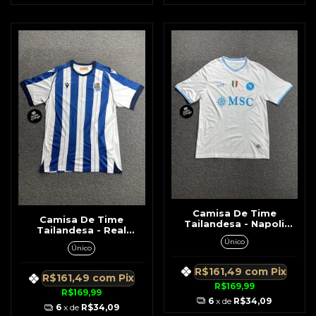
Camisa De Time
Camisa De Time
Tailandesa - Napoli
Tailandesa - Real
Branca c/ Azul
Sociedad Branca c/ Azul
Único
Único
R$161,49
com
Pix
R$161,49
com
Pix
R$169,99
R$169,99
6
x de
R$34,09
6
x de
R$34,09