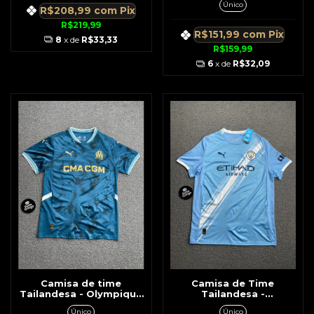
Único
Amarelo
R$208,99
com
Pix
R$219,99
R$151,99
com
Pix
8
x de
R$33,33
R$159,99
6
x de
R$32,09
Camisa de time
Camisa de Time
Tailandesa - Olympique
Tailandesa -
Marselha Puma Verde
Manchester City Azul c/
Único
Único