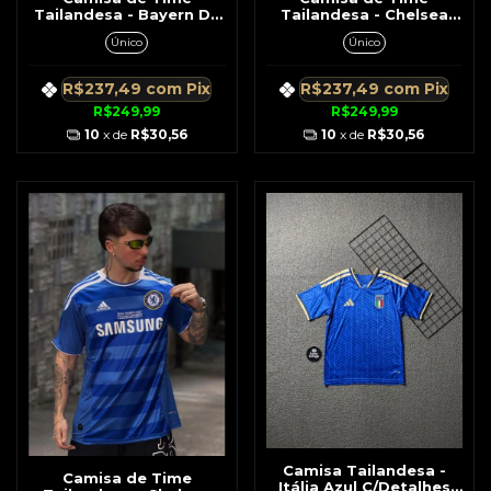
Tailandesa - Bayern De
Tailandesa - Chelsea
Munique Retrô 2013
Retrô Azul Nº 13 Ballack
Único
Único
Vermelha c/ Branca
07/08
R$237,49
com
Pix
R$237,49
com
Pix
R$249,99
R$249,99
10
x de
R$30,56
10
x de
R$30,56
Camisa Tailandesa -
Camisa de Time
Itália Azul C/Detalhes