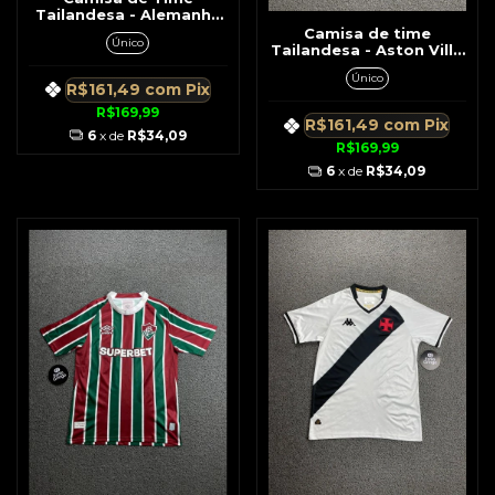
Tailandesa - Alemanha
Branca c/ Detalhe Peito
Camisa de time
Único
Tailandesa - Aston Villa
Preta c/ Listras Azul No
Único
Ombro
R$161,49
com
Pix
R$169,99
R$161,49
com
Pix
6
x de
R$34,09
R$169,99
6
x de
R$34,09