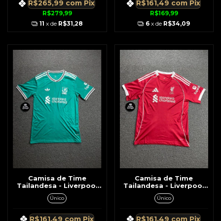
R$265,99
com
Pix
R$161,49
com
Pix
R$279,99
R$169,99
11
x de
R$31,28
6
x de
R$34,09
Camisa de Time
Camisa de Time
Tailandesa - Liverpool
Tailandesa - Liverpool
Verde c/ Branco
Vermelho c/ Branco
Único
Único
Listra Branca Lateral
R$161,49
com
Pix
R$161,49
com
Pix