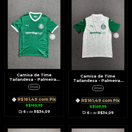
Camisa de Time
Camisa de Time
Tailandesa - Palmeiras
Tailandesa - Palmeiras
Verde Modelo 2025
Branca c/ Gola Detalhes
Único
Único
Verde
R$161,49
com
Pix
R$161,49
com
Pix
R$169,99
R$169,99
6
x de
R$34,09
6
x de
R$34,09