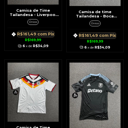
Camisa de Time
Camisa de time
Tailandesa - Liverpool
Tailandesa - Boca
Preto c/ Branco Listras
Juniors Azul Escuro c/
Único
Brancas No Ombro
Único
Amarelo
R$161,49
com
Pix
R$161,49
com
Pix
R$169,99
R$169,99
6
x de
R$34,09
6
x de
R$34,09
Camisa de Time