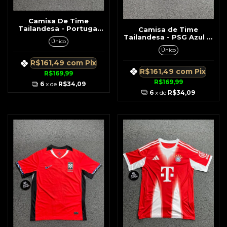
Camisa De Time
Tailandesa - Portugal
Camisa de Time
Vermelha c/ Detalhe Na
Tailandesa - PSG Azul c/
Único
Gola
Detalhes Vermelho e
Único
Branco
R$161,49
com
Pix
R$161,49
com
Pix
R$169,99
R$169,99
6
x de
R$34,09
6
x de
R$34,09