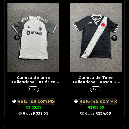
Camisa de time
Camisa de Time
Tailandesa - Atlético
Tailandesa - Vasco Da
Mineiro Branca C/ Preto
Gama Preto c/Branco
Único
Único
Símbolo Lateral Preto
Gola em V
R$151,99
com
Pix
R$161,49
com
Pix
R$159,99
R$169,99
6
x de
R$32,09
6
x de
R$34,09