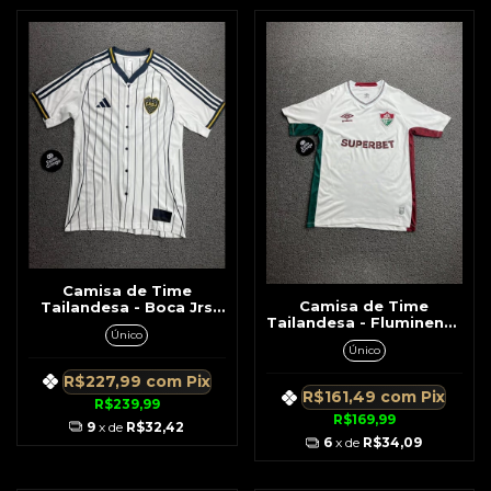
Camisa de Time
Camisa de Time
Tailandesa - Boca Jrs
Tailandesa - Fluminense
Beisebol Branca Listras
Único
Branca Detalhe Vinho c/
Azul Detalhe Dourado
Único
Verde Na Lateral
Na Gola
R$227,99
com
Pix
R$161,49
com
Pix
R$239,99
R$169,99
9
x de
R$32,42
6
x de
R$34,09