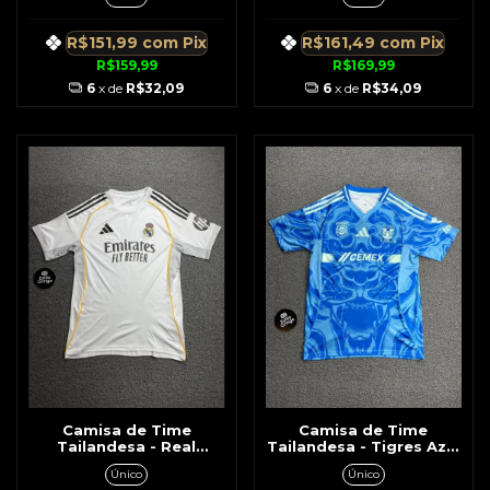
Escuro c/Dourado
Listras Brancas
R$151,99
com
Pix
R$161,49
com
Pix
R$159,99
R$169,99
6
x de
R$32,09
6
x de
R$34,09
Camisa de Time
Camisa de Time
Tailandesa - Real
Tailandesa - Tigres Azul
Madrid Branca c/ Linha
c/ Detalhes Verde Água
Único
Único
Amarela Lateral e