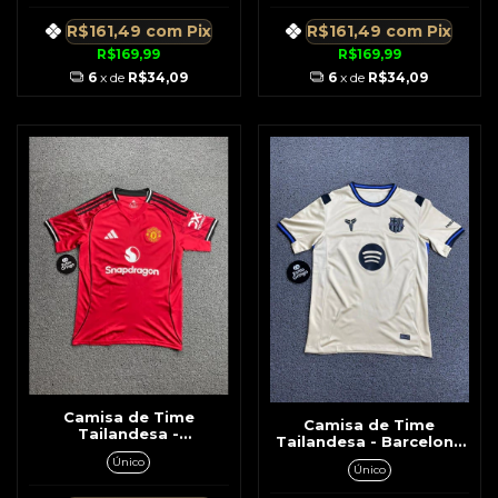
Listras Preta No Ombro
R$161,49
com
Pix
R$161,49
com
Pix
R$169,99
R$169,99
6
x de
R$34,09
6
x de
R$34,09
Camisa de Time
Camisa de Time
Tailandesa -
Tailandesa - Barcelona
Manchester United
Bege c/ Preto
Único
Vermelho c/ Listras
Único
Patrocínio Spotify
Preta No Ombro