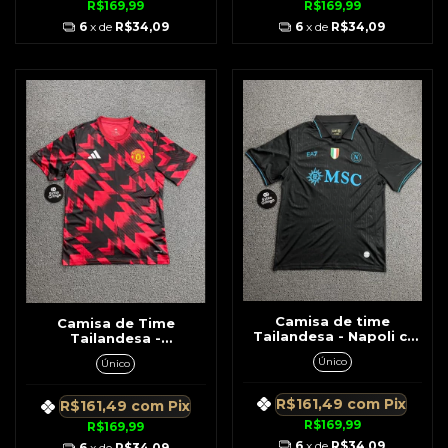
R$169,99
R$169,99
6
x de
R$34,09
6
x de
R$34,09
Camisa de time
Camisa de Time
Tailandesa - Napoli c/
Tailandesa -
Gola Preta c/ Azul
Manchester United
Único
Único
Vermelho c/ Preto
R$161,49
com
Pix
R$161,49
com
Pix
R$169,99
R$169,99
6
x de
R$34,09
6
x de
R$34,09