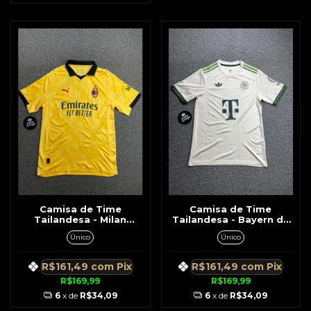
Camisa de Time
Camisa de Time
Tailandesa - Milan
Tailandesa - Bayern de
Amarela c/ Gola
Munique Cinza c/ Verde
Único
Único
Detalhe Manga
R$161,49
com
Pix
R$161,49
com
Pix
R$169,99
R$169,99
6
x de
R$34,09
6
x de
R$34,09