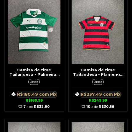
Camisa de time
Camisa de time
Tailandesa - Palmeiras
Tailandesa - Flamengo
c/ Gola Verde c/ Branca
Rubro Negra Retrô N°10
Único
Único
Patrocinio Spontingbet
Adriano
R$180,49
com
Pix
R$237,49
com
Pix
R$189,99
R$249,99
7
x de
R$32,80
10
x de
R$30,56