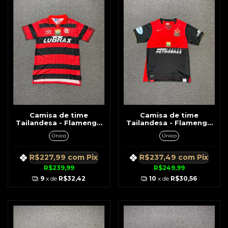
Camisa de time
Camisa de time
Tailandesa - Flamengo
Tailandesa - Flamengo
Rubro Negra Retrô c/
Nike Retrô Vermelha c/
Único
Único
Gola Detalhes Símbolos
Preta Patrocínio
Petrobras
R$227,99
com
Pix
R$237,49
com
Pix
R$239,99
R$249,99
9
x de
R$32,42
10
x de
R$30,56