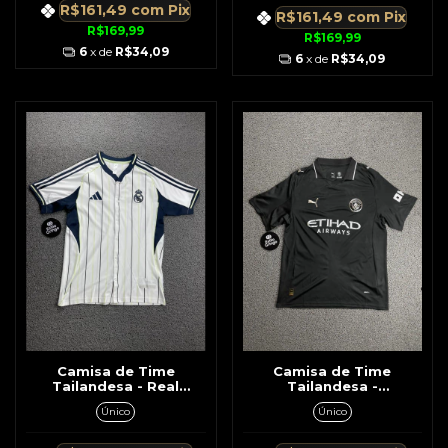
R$161,49
com
Pix
R$161,49
com
Pix
R$169,99
R$169,99
6
x de
R$34,09
6
x de
R$34,09
Camisa de Time
Camisa de Time
Tailandesa - Real
Tailandesa -
Madrid Branca c/ Azul c/
Manchester City c/ Gola
Único
Único
Verde Modelo Beisebol
Preto c/ Prata