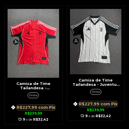
Camisa de Time
Camisa de Time
Tailandesa - Juventus
Tailandesa -
Beisebol Branca c/
Único
Manchester United
Preto Listra Rosa
Único
Beisebol Vermelho c/
Lateral
Preto
R$227,99
com
Pix
R$227,99
com
Pix
R$239,99
R$239,99
9
x de
R$32,42
9
x de
R$32,42