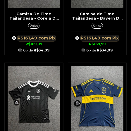
Camisa De Time
Camisa de Time
Tailandesa - Coreia Do
Tailandesa - Bayern De
Sul Laranja c/ Preto Na
Munique Vermelha c/
Único
Único
Lateral
Detalhes Branco Frontal
Listras Branca No
Ombro
R$161,49
com
Pix
R$161,49
com
Pix
R$169,99
R$169,99
6
x de
R$34,09
6
x de
R$34,09