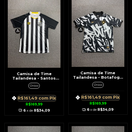
Camisa de Time
Camisa de Time
Tailandesa - Botafogo
Tailandesa - Santos
Preto c/ Branco Detalhe
Preto c/ Branco Detalhe
Único
Único
Dourado No Símbolo
Amarelo
R$161,49
com
Pix
R$161,49
com
Pix
R$169,99
R$169,99
6
x de
R$34,09
6
x de
R$34,09