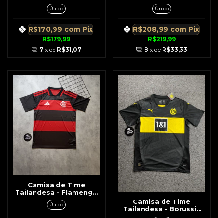
Vermelha 26
Verde
Único
Único
R$170,99
com
Pix
R$208,99
com
Pix
R$179,99
R$219,99
7
x de
R$31,07
8
x de
R$33,33
Camisa de Time
Tailandesa - Flamengo
Rubro Negra 2026 c/
Camisa de Time
Único
Gola
Tailandesa - Borussia
Puma Preta Detalhes