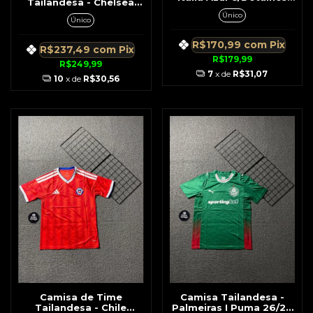
Tailandesa - Chelsea
Dourado 26/27
Retrô Azul Nº 11 Drogba
Único
Único
08/09
R$170,99
com
Pix
R$237,49
com
Pix
R$179,99
R$249,99
7
x de
R$31,07
10
x de
R$30,56
Camisa de Time
Camisa Tailandesa -
Tailandesa - Chile
Palmeiras I Puma 26/27