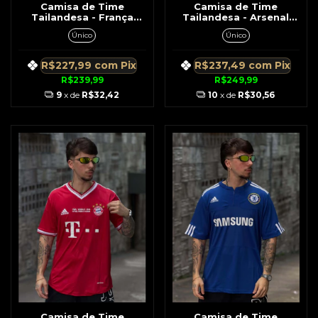
Camisa de Time
Camisa de Time
Tailandesa - França
Tailandesa - Arsenal
Retrô 2006 Branca Nº
Amarela c/ Azul Retrô
Único
Único
10 Zidane
1999
R$227,99
com
Pix
R$237,49
com
Pix
R$239,99
R$249,99
9
x de
R$32,42
10
x de
R$30,56
Camisa de Time
Camisa de Time