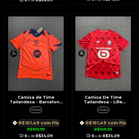
Camisa de Time
Camisa De Time
Tailandesa - Barcelona
Tailandesa - Lille
Laranja c/ Azul
Vermelho c/ Detalhes
Único
Único
Preto
R$161,49
com
Pix
R$161,49
com
Pix
R$169,99
R$169,99
6
x de
R$34,09
6
x de
R$34,09