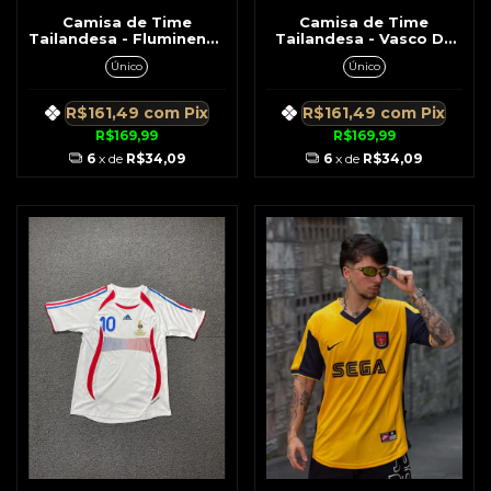
Camisa de Time
Camisa de Time
Tailandesa - Fluminense
Tailandesa - Vasco Da
Tricolor Patrocínio
Gama Branca c/ Preto
Único
Único
Superbet
Gola em V
R$161,49
com
Pix
R$161,49
com
Pix
R$169,99
R$169,99
6
x de
R$34,09
6
x de
R$34,09